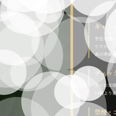
キャン
予定が変
ですが、
森の準備
チェッ
次のお客
14時より
禁煙・