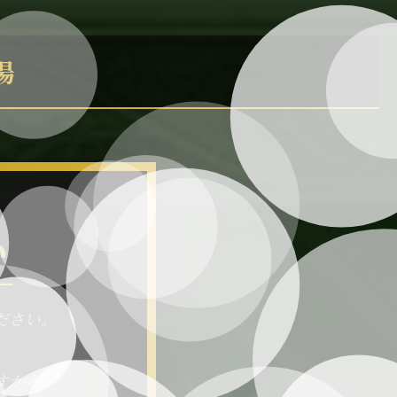
場
い
ださい。
すから、