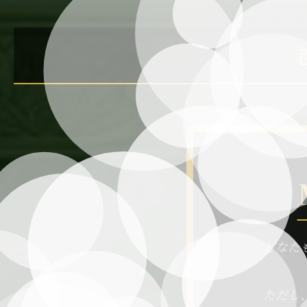
どなた
ただし