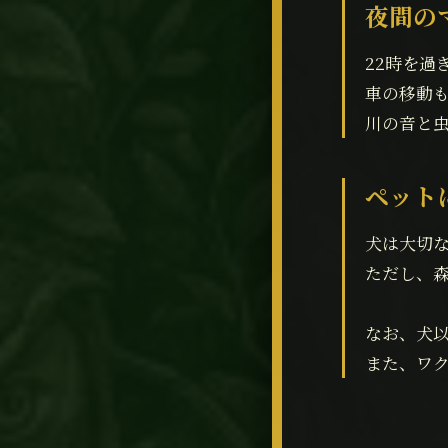
夜間の
22時を過
車の移動
川の音と
ペット
犬は大切
ただし、
なお、犬
また、ワ