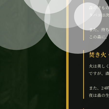
森のけも
タバコは
また、持
この森に
焚き火
火は美し
ですが、
また、24
夜は森の